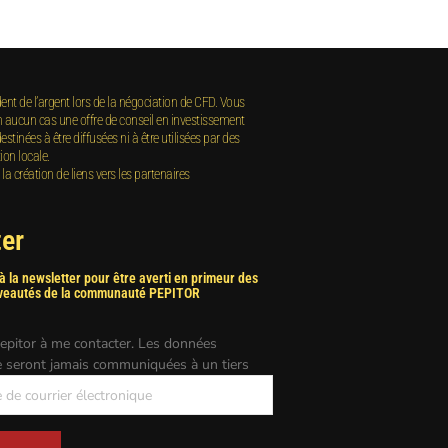
dent de l’argent lors de la négociation de CFD. Vous
 aucun cas une offre de conseil en investissement
tinées à être diffusées ni à être utilisées par des
ion locale.
création de liens vers les partenaires
er
 la newsletter pour être averti en primeur des
veautés de la communauté PEPITOR
Pepitor à me contacter. Les données
e seront jamais communiquées à un tiers