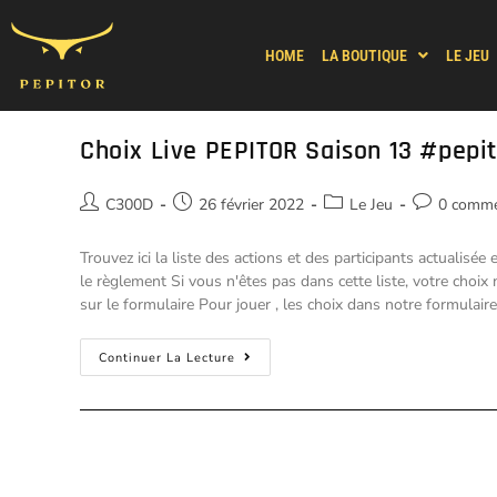
HOME
LA BOUTIQUE
LE JEU
Choix Live PEPITOR Saison 13 #pepi
C300D
26 février 2022
Le Jeu
0 comme
Trouvez ici la liste des actions et des participants actualisé
le règlement Si vous n'êtes pas dans cette liste, votre choix 
sur le formulaire Pour jouer , les choix dans notre formulaire
Continuer La Lecture