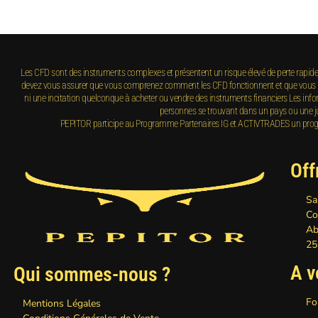
Les CFD sont des instruments complexes et présentent un risque élevé de perte rapide en
devez vous assurer que vous comprenez comment les CFD fonctionnent et que vous pouv
ni une incitation quelconque à acheter ou vendre des instruments financiers Les inform
personnes se trouvant dans un pays ou une jurid
PEPITOR participe au Programme Partenaires IG et ACTIVTRADES un programm
Off
Sa
Co
Ab
25
A v
Qui sommes-nous ?
Fo
Mentions Légales