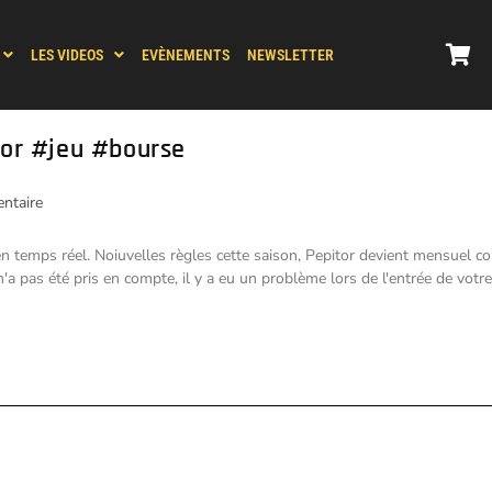
LES VIDEOS
EVÈNEMENTS
NEWSLETTER
tor #jeu #bourse
ntaire
e en temps réel. Noiuvelles règles cette saison, Pepitor devient mensuel c
n'a pas été pris en compte, il y a eu un problème lors de l'entrée de votre