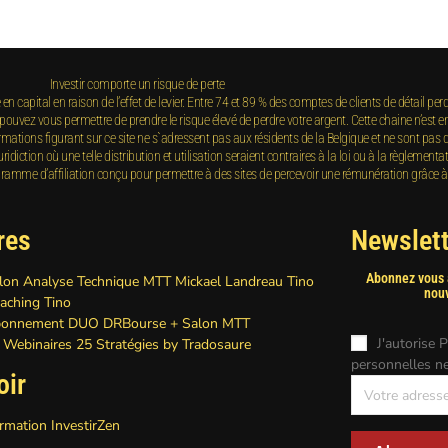
Investir comporte un risque de perte
 capital en raison de l’effet de levier. Entre 74 et 89 % des comptes de clients de détail per
ez vous permettre de prendre le risque élevé de perdre votre argent. Cette chaine n’est en
ations figurant sur ce site ne s`adressent pas aux résidents de la Belgique et ne sont pas des
iction où une telle distribution et utilisation seraient contraires à la loi ou à la règlementat
e d’affiliation conçu pour permettre à des sites de percevoir une rémunération grâce à la 
res
Newslett
Abonnez vous à
lon Analyse Technique MTT Mickael Landreau Tino
nou
aching Tino
onnement DUO DRBourse + Salon MTT
J'autorise 
 Webinaires 25 Stratégies by Tradosaure
personnelles n
oir
rmation InvestirZen