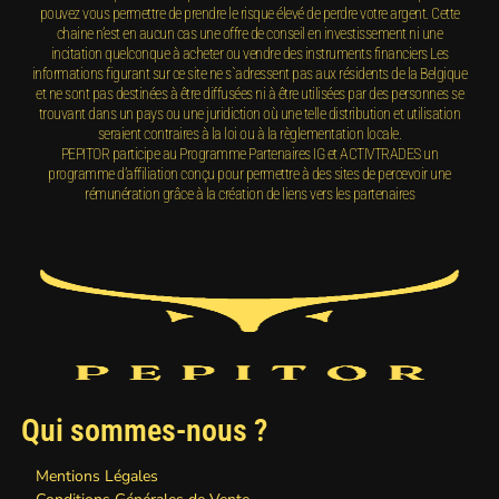
pouvez vous permettre de prendre le risque élevé de perdre votre argent. Cette
chaine n’est en aucun cas une offre de conseil en investissement ni une
incitation quelconque à acheter ou vendre des instruments financiers Les
informations figurant sur ce site ne s`adressent pas aux résidents de la Belgique
et ne sont pas destinées à être diffusées ni à être utilisées par des personnes se
trouvant dans un pays ou une juridiction où une telle distribution et utilisation
seraient contraires à la loi ou à la règlementation locale.
PEPITOR participe au Programme Partenaires IG et ACTIVTRADES un
programme d’affiliation conçu pour permettre à des sites de percevoir une
rémunération grâce à la création de liens vers les partenaires
Qui sommes-nous ?
Mentions Légales