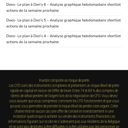
Dees- Le plan à Den’s 6 – Analyse graphique hebdomadaire shortlist
actions de la semaine prochaine
Dees- Le plan à Den’s 5 – Analyse graphique hebdomadaire shortlist
actions de la semaine prochaine
Dees- Le plan à Den’s 4 – Analyse graphique hebdomadaire shortlist
actions de la semaine prochaine
Investir comporte un risque de perte
Les CFD sont des instruments complexes et présentent un risque élevé de perte
rapide en capital en raison de l’effet de levier. Entre 74 et 89 % des comptes de
clients de détail perdent de l’argent lors de la négociation de CFD. Vous devez
vous assurer que vous comprenez comment les CFD fonctionnent et que vous
pouvez vous permettre de prendre le risque élevé de perdre votre argent. Cette
chaine n’est en aucun cas une offre de conseil en investissement ni une
incitation quelconque à acheter ou vendre des instruments financiers Les
informations figurant sur ce site ne s`adressent pas aux résidents de la Belgique
et ne sont pas destinées à être diffusées ni à être utilisées par des personnes se