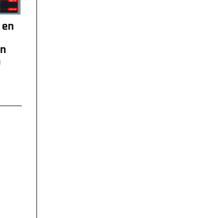
 en
un
n