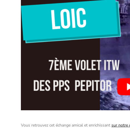
Vous retrouvez cet échange amical et enrichissant
sur notre