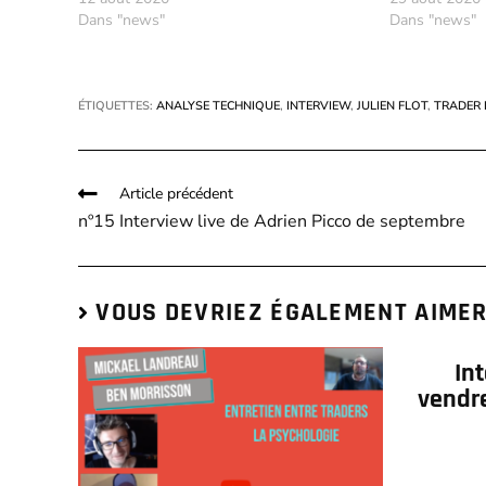
Dans "news"
Dans "news"
ÉTIQUETTES
:
ANALYSE TECHNIQUE
,
INTERVIEW
,
JULIEN FLOT
,
TRADER
Article précédent
nº15 Interview live de Adrien Picco de septembre
VOUS DEVRIEZ ÉGALEMENT AIME
In
vendre