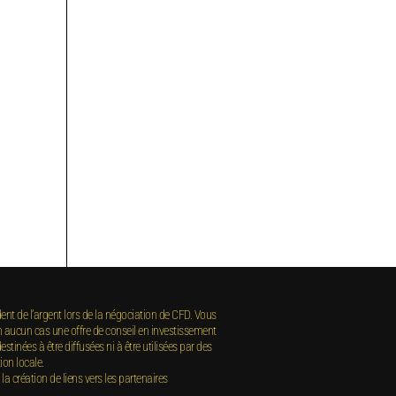
dent de l’argent lors de la négociation de CFD. Vous
 aucun cas une offre de conseil en investissement
tinées à être diffusées ni à être utilisées par des
ion locale.
création de liens vers les partenaires