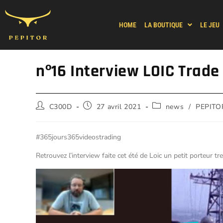
HOME
LA BOUTIQUE
LE JEU
nº16 Interview LOIC Trade
C300D
27 avril 2021
news
/
PEPITO
#365jours365videostrading
Retrouvez l’interview faite cet été de Loic un petit porteur t