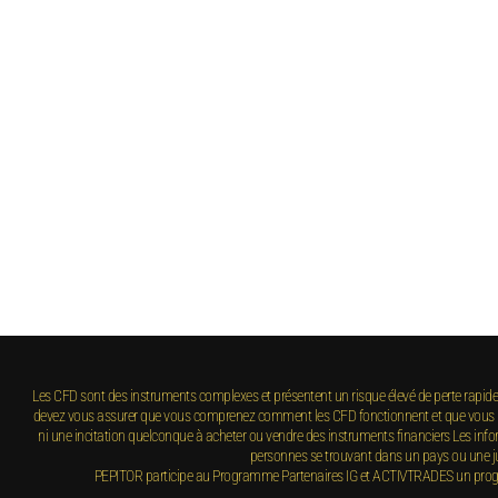
Les CFD sont des instruments complexes et présentent un risque élevé de perte rapide en
devez vous assurer que vous comprenez comment les CFD fonctionnent et que vous pouv
ni une incitation quelconque à acheter ou vendre des instruments financiers Les inform
personnes se trouvant dans un pays ou une jurid
PEPITOR participe au Programme Partenaires IG et ACTIVTRADES un programm