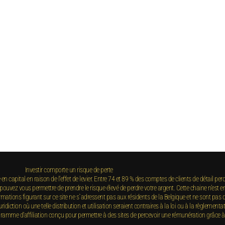
Investir comporte un risque de perte
 capital en raison de l’effet de levier. Entre 74 et 89 % des comptes de clients de détail per
ez vous permettre de prendre le risque élevé de perdre votre argent. Cette chaine n’est en
ations figurant sur ce site ne s`adressent pas aux résidents de la Belgique et ne sont pas des
iction où une telle distribution et utilisation seraient contraires à la loi ou à la règlementat
e d’affiliation conçu pour permettre à des sites de percevoir une rémunération grâce à la 