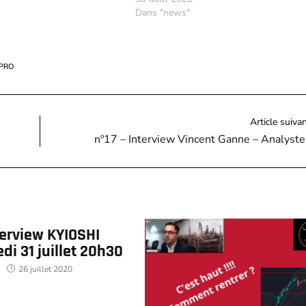
Dans "news"
 PRO
Article suiva
nº17 – Interview Vincent Ganne – Analyste 
R
terview KYIOSHI
di 31 juillet 20h30
26 juillet 2020