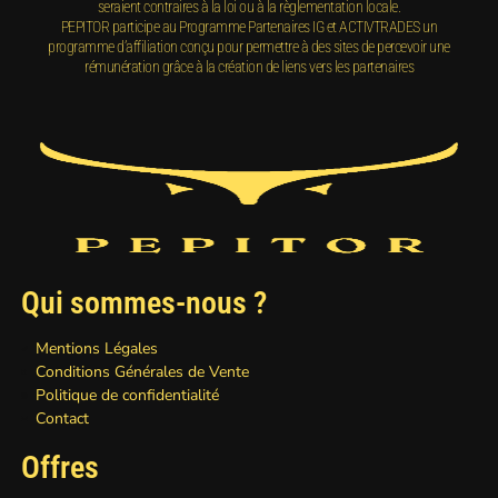
seraient contraires à la loi ou à la règlementation locale.
PEPITOR participe au Programme Partenaires IG et ACTIVTRADES un
programme d’affiliation conçu pour permettre à des sites de percevoir une
rémunération grâce à la création de liens vers les partenaires
Qui sommes-nous ?
Mentions Légales
Conditions Générales de Vente
Politique de confidentialité
Contact
Offres