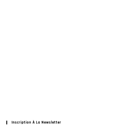
Inscription À La Newsletter