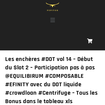
Les enchères #DOT vol 14 – Début
du Slot 2 – Participation pas à pas
@EQUILIBIRUM #COMPOSABLE
#EFINITY avec du DOT liquide
#crowdloan #Centrifuge – Tous les
Bonus dans le tableau xls