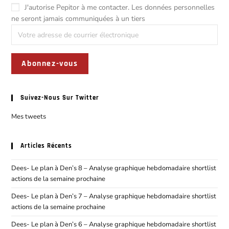
J'autorise Pepitor à me contacter. Les données personnelles
ne seront jamais communiquées à un tiers
Suivez-Nous Sur Twitter
Mes tweets
Articles Récents
Dees- Le plan à Den’s 8 – Analyse graphique hebdomadaire shortlist
actions de la semaine prochaine
Dees- Le plan à Den’s 7 – Analyse graphique hebdomadaire shortlist
actions de la semaine prochaine
Dees- Le plan à Den’s 6 – Analyse graphique hebdomadaire shortlist