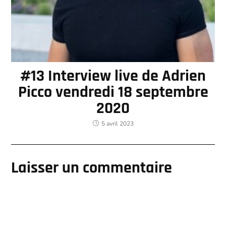
#13 Interview live de Adrien
Picco vendredi 18 septembre
2020
5 avril 2023
Laisser un commentaire