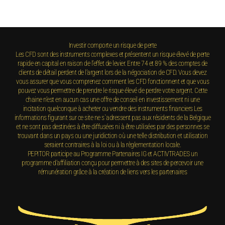
Investir comporte un risque de perte
Les CFD sont des instruments complexes et présentent un risque élevé de perte
rapide en capital en raison de l’effet de levier. Entre 74 et 89 % des comptes de
clients de détail perdent de l’argent lors de la négociation de CFD. Vous devez
vous assurer que vous comprenez comment les CFD fonctionnent et que vous
pouvez vous permettre de prendre le risque élevé de perdre votre argent. Cette
chaine n’est en aucun cas une offre de conseil en investissement ni une
incitation quelconque à acheter ou vendre des instruments financiers Les
informations figurant sur ce site ne s`adressent pas aux résidents de la Belgique
et ne sont pas destinées à être diffusées ni à être utilisées par des personnes se
trouvant dans un pays ou une juridiction où une telle distribution et utilisation
seraient contraires à la loi ou à la règlementation locale.
PEPITOR participe au Programme Partenaires IG et ACTIVTRADES un
programme d’affiliation conçu pour permettre à des sites de percevoir une
rémunération grâce à la création de liens vers les partenaires