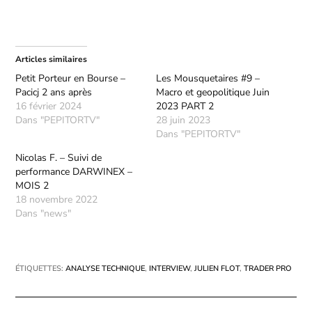
Articles similaires
Petit Porteur en Bourse –
Les Mousquetaires #9 –
Pacicj 2 ans après
Macro et geopolitique Juin
16 février 2024
2023 PART 2
Dans "PEPITORTV"
28 juin 2023
Dans "PEPITORTV"
Nicolas F. – Suivi de
performance DARWINEX –
MOIS 2
18 novembre 2022
Dans "news"
ÉTIQUETTES
:
ANALYSE TECHNIQUE
,
INTERVIEW
,
JULIEN FLOT
,
TRADER PRO