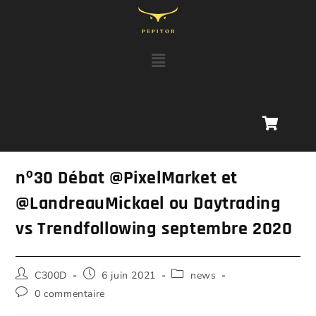
nº30 Débat @PixelMarket et
@LandreauMickael ou Daytrading
vs Trendfollowing septembre 2020
C300D
6 juin 2021
news
0 commentaire